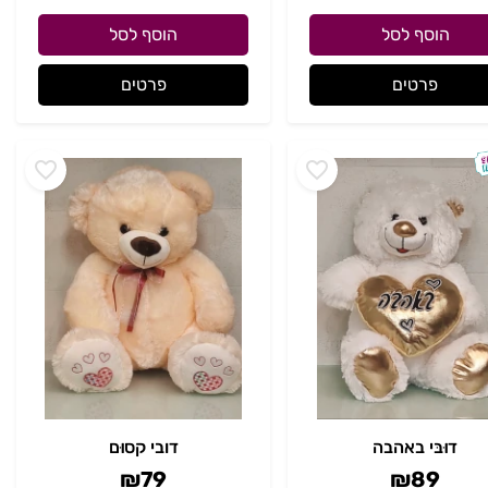
הוסף לסל
הוסף לסל
פרטים
פרטים
דוּבּי באהבה
דובי קסוּם
₪
79
₪
89