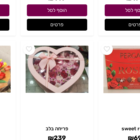
סף לסל
הוסף לסל
רטים
פרטים
sweet 
פריחה בלב
₪
239
₪
6