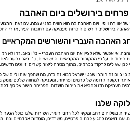
פרחים בירושלים ביום האהבה
 של אווירה ויופי, ויום האהבה בה הוא חוויה בפני עצמה. עם זאת, התנוע
האהבה בירושלים דורשים היכרות מעמיקה עם רחובות העיר, אזורי הח
חג האהבה העברי והשורשים המקראיים 
ה, אי אפשר שלא לציין את יום האהבה העברי – ט"ו באב. זהו לא רק י
 היהודית. על פי המקורות המקראיים והמשנאיים, ט"ו באב נחשב לאחד 
י לבן שאולים לרקוד בכרמים, מתוך מטרה ליצור קשרים וזיווגים חדשים.
י ביום זה הותרו שבטי ישראל לבוא זה בזה, מה שהפך אותו ליום של פ
ותה תקופה קדומה של כרמים ופריחה, ומעניקה למחווה שלכם עומק נוס
ית העתיקה הזו ולהביא את ריחות השדות והפריחה הישר אל סף דלת
לוקה שלנו
שירות משלוחים רחב ומקיף לכל רחבי העיר. השירות שלנו כולל הגעה לכ
 אנו דואגים להגיע לבתים פרטיים, משרדים, מוסדות אקדמיים ובתי מלו