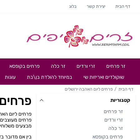
דף הבית
יצירת קשר
בלוג
זר פרחים
זרי ורדים
זר כלה
פרחים בקופסא
שוקולדים ואריזות שי
במיוחד להולדת בן\בת
עוגות
דף הבית
פרחים ליום האהבה ירושלים
פרחים 
קטגוריות
זר פרחים
פרחים ליום האה
זרי ורדים
פרחים מעוצבים, 
מבצעים משלוחים
זר כלה
פרחים בקופסא
בין אם מדובר בז