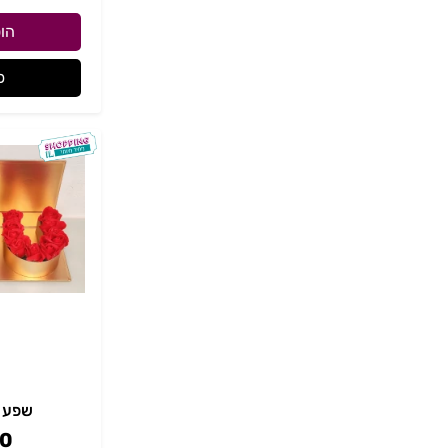
הו
פ
שפע 
0