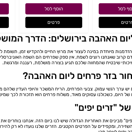
סף לסל
הוסף לסל
רטים
פרטים
יום האהבה בירושלים: הדרך המוש
זדמנות מיוחדת במינה לעצור את מרוץ החיים ולהקדיש זמן, תשומת לב 
 אדם קרוב שאנחנו רוצים לשמח, אין ספק שפרחים הם השפה האוניברס
יכותי שיבטיח שהמחווה שלכם תגיע בצורה מושלמת, רעננה ומרגשת.
ור בזר פרחים ליום האהבה?
יש ערך רגשי עמוק. צבעי הפרחים, הריח המשכר והיופי העדין שלהם
ם של היום, כשכולנו עסוקים מאוד, משלוח פרחים הוא תזכורת לכך שמי
ל "זרים יפים"
יפים" מבינים את האחריות הגדולה שיש לנו ביום הזה. אנחנו בוחרים 
השזירה, ומקפידים על הפרטים הקטנים. הזרים שלנו נועדו לא רק להיר
ך ימים לאחר מכן.