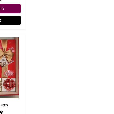
הו
פ
תקוו
9