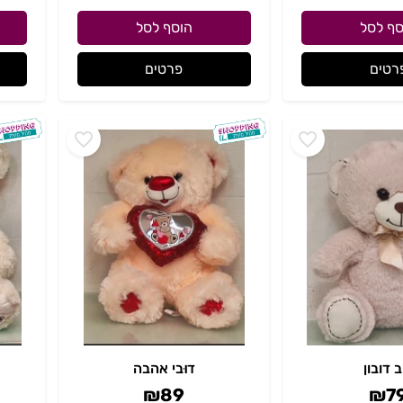
סף לסל
הוסף לסל
רטים
פרטים
ב דובון
דוּבי אהבה
₪
89
₪
7