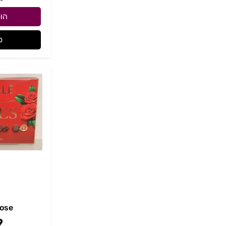
הו
פ
rose
9