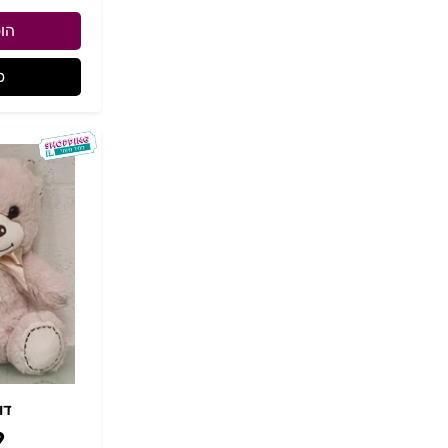
הו
פ
דו
9