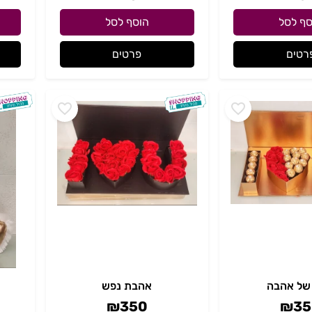
סף לסל
הוסף לסל
רטים
פרטים
של אהבה
אהבת נפש
₪
350
₪
35