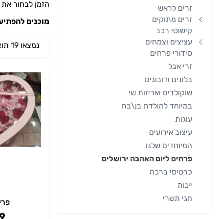
הזמן לבחור את 
זרים לראש
זרים מתוקים
מוכנים להפתיע
קישוטי רכב
עציצים וצמחים
נמצאו 19 תוצאות
סידורי פרחים
זרי אבל
בלונים ודובונים
שוקולדים ואריזות שי
במיוחד להולדת בן\בת
עוגות
עיצוב אירועים
המיוחדים שלנו
פרחים ליום האהבה ירושלים
כרטיסי ברכה
יינות
חגי תשרי
פרי
9